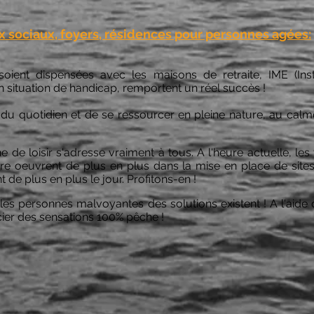
 sociaux, foyers, résidences pour personnes agées:
soient dispensées avec les maisons de retraite, IME (Ins
situation de handicap, remportent un réel succès !
r du quotidien et de se ressourcer en pleine nature, au calm
e de loisir s'adresse vraiment à tous. A l'heure actuelle, le
e oeuvrent de plus en plus dans la mise en place de sites 
 de plus en plus le jour. Profitons-en !
 les personnes malvoyantes des solutions existent ! A l'aide
ier des sensations 100% pêche !