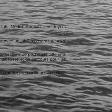
tituts Médico-Éducatifs) ou foyers
e, avec un loisir reposant tout en
s'
s fédérations de pêche des différents
labèllisés et de parcours pour les
 de montages spécifiques, ce public