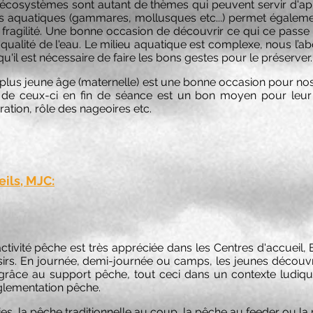
les écosystèmes sont autant de thèmes qui peuvent servir d'
és aquatiques (gammares, mollusques etc...) permet également
 fragilité. Une bonne occasion de découvrir ce qui ce passe s
 qualité de l'eau. Le milieu aquatique est complexe, nous l’
qu'il est nécessaire de faire les bons gestes pour le préserver.
plus jeune âge (maternelle) est une bonne occasion pour nos
n de ceux-ci en fin de séance est un bon moyen pour leur 
ration, rôle des nageoires etc.
eils, MJC:
activité pêche est très appréciée dans les Centres d'accueil
isirs. En journée, demi-journée ou camps, les jeunes découvr
e grâce au support pêche, tout ceci dans un contexte ludi
églementation pêche.
s, la pêche traditionnelle au coup, la pêche au feeder ou la