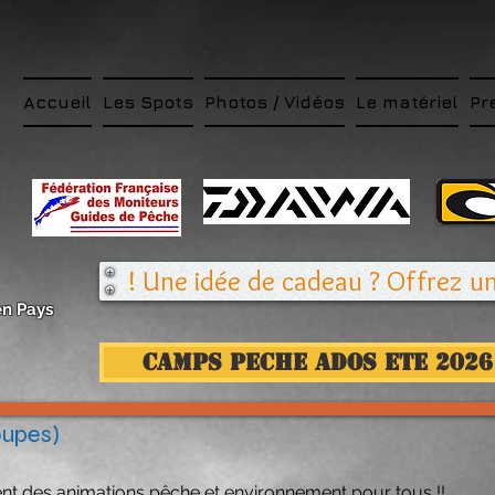
Accueil
Les Spots
Photos / Vidéos
Le matériel
Pr
Une idée de cadeau ? Offrez une
n Pays
CAMPS PECHE ADOS ETE 2026 
oupes)
nt des animations pêche et environnement pour tous !!