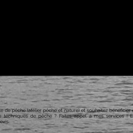
 de pêche (atelier pêche et nature) et souhaitez bénéficier
es techniques de pêche ? Faites appel à mes services ! E
evis.