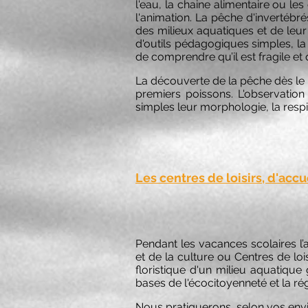
l'eau, la chaine alimentaire ou 
l'animation. La pêche d'invertébr
des milieux aquatiques et de leur
d'outils pédagogiques simples, la
de comprendre qu’il est fragile et 
La découverte de la pêche dès le 
premiers poissons. L'observatio
simples leur morphologie, la respi
Les centres de loisirs, d'accu
Pendant les vacances scolaires l’
et de la culture ou Centres de lo
floristique d'un milieu aquatiqu
bases de l'écocitoyenneté et la r
Nous pratiquerons, selon vos envie