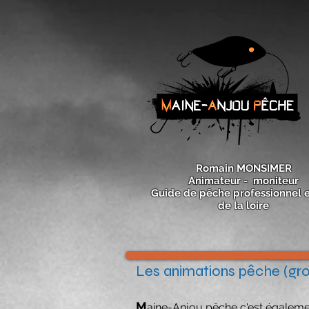
Romain MONSIMER
Animateur - moniteur
Guide de pêche professionnel e
de la loire
Les animations pêche (gr
M
aine-Anjou pêche
c'est égaleme