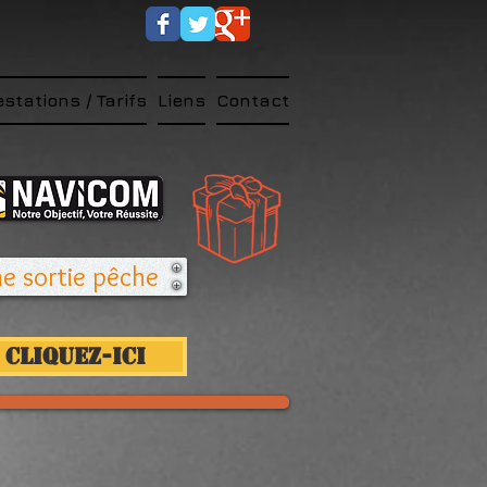
estations / Tarifs
Liens
Contact
 sortie pêche !
Cliquez-ici