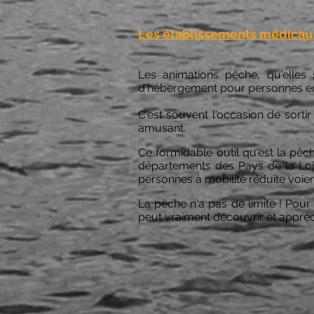
Les établissements médicaux
Les animations pêche, qu'elles 
d'hébergement pour personnes en 
C'est souvent l'occasion de sorti
amusant.
Ce formidable outil qu'est la pêch
départements des Pays de la Loir
personnes à mobilité réduite voient
La pêche n'a pas de limite ! Pour
peut vraiment découvrir et appréc