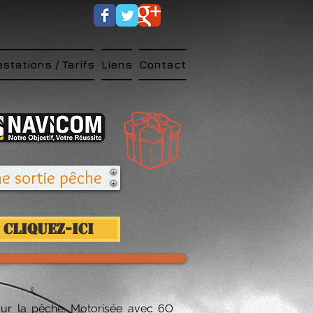
estations / Tarifs
Liens
Contact
 sortie pêche !
Cliquez-ici
our la pêche. Motorisée avec 6O