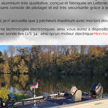
uminium très qualitative, conçue et fabriquée en Lettonie
 sans console de pilotage) et est très sécurisante grâce à 
, je n' accueille que 3 pêcheurs maximum avec moi lors des p
res technologies électroniques, a
insi, vous aurez à disposit
 sonde live LVS 34, ainsi qu'un moteur électrique
Minn K