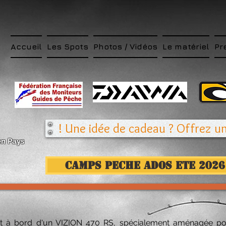
Accueil
Les Spots
Photos / Vidéos
Le matériel
Pr
Une idée de cadeau ? Offrez une
n Pays
CAMPS PECHE ADOS ETE 2026 
font à bord d'un VIZION 470 RS, spécialement aménagée p