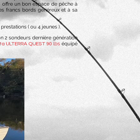
, offre un bon espace de pêche à
ses francs bords généreux et à sa
restations ( ou 4 jeunes ).
ion 2 sondeurs dernière génération
lbs
équipé
ota ULTERRA QUEST 90